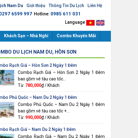
Lịch Nam Du
Giới thiệu
Thông Tin Du Lịch
Liên Hệ
0297 6599 997
0985 611 031
Hotline:
Language
Khách Sạn – Nhà Nghỉ
Combo Khuyến Mãi
MBO DU LỊCH NAM DU, HÒN SƠN
mbo Rạch Giá – Hòn Sơn 2 Ngày 1 Đêm
Combo Rạch Giá – Hòn Sơn 2 Ngày 1 Đêm
bao gồm vé tàu cao tốc...
Từ:
780,000
₫ / Khách
mbo Phú Quốc – Nam Du 2 Ngày 1 Đêm
Combo Phú Quốc – Nam Du 2 Ngày 1 Đêm
bao gồm vé tàu cao tốc +...
Từ:
990,000
₫ / Khách
mbo Rạch Giá – Nam Du 2 Ngày 1 Đêm
Combo Rạch Giá – Nam Du 2 Ngày 1 Đêm