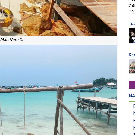
2 đ
Từ
To
 Mấu Nam Du
Kh
NA