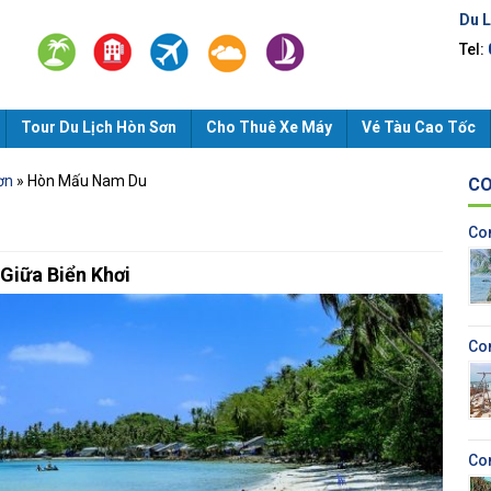
Du 
Tel:
Tour Du Lịch Hòn Sơn
Cho Thuê Xe Máy
Vé Tàu Cao Tốc
ơn
»
Hòn Mấu Nam Du
CO
Co
Giữa Biển Khơi
Co
Co