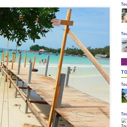
To
To
TO
To
To
Tou