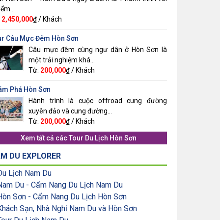
iểm...
:
2,450,000
₫ / Khách
ur Câu Mực Đêm Hòn Sơn
Câu mực đêm cùng ngư dân ở Hòn Sơn là
một trải nghiệm khá...
Từ:
200,000
₫ / Khách
ám Phá Hòn Sơn
Hành trình là cuộc offroad cung đường
xuyên đảo và cung đường...
Từ:
200,000
₫ / Khách
Xem tất cả các
Tour Du Lịch Hòn Sơn
M DU EXPLORER
Du Lịch Nam Du
Nam Du - Cẩm Nang Du Lịch Nam Du
Hòn Sơn - Cẩm Nang Du Lịch Hòn Sơn
Khách Sạn, Nhà Nghỉ Nam Du và Hòn Sơn