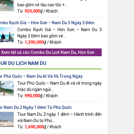
bao gồm vé tàu cao tốc +...
Từ:
920,000
₫ / Khách
mbo Rạch Giá – Hòn Sơn – Nam Du 3 Ngày 2 Đêm
Combo Rạch Giá – Hòn Sơn – Nam Du 3
Ngày 2 Đêm bao gồm vé...
Từ:
1,390,000
₫ / Khách
Xem tất cả các
Combo Du Lịch Nam Du, Hòn Sơn
UR DU LỊCH NAM DU
ur Phú Quốc – Nam Du Đi Và Về Trong Ngày
Tour Phú Quốc – Nam Du đi và về trong ngày
mặc dù ngắn ngủi...
Từ:
990,000
₫ / Khách
ur Nam Du 2 Ngày 1 Đêm Từ Phú Quốc
Tour Nam Du 2 ngày 1 đêm – Hành trình đến
với Nam Du từ Phú...
Từ:
1,690,000
₫ / Khách