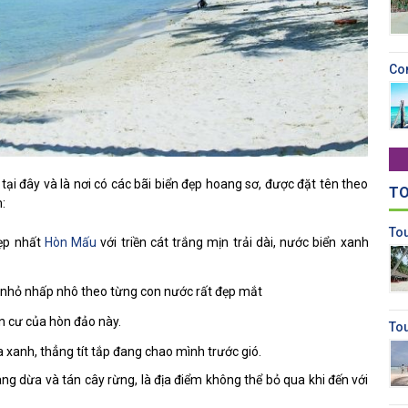
Co
ại đây và là nơi có các bãi biển đẹp hoang sơ, được đặt tên theo
TO
:
To
đẹp nhất
Hòn Mấu
với triền cát trắng mịn trải dài, nước biển xanh
ớn, nhỏ nhấp nhô theo từng con nước rất đẹp mắt
ân cư của hòn đảo này.
To
 xanh, thẳng tít tắp đang chao mình trước gió.
 dừa và tán cây rừng, là địa điểm không thể bỏ qua khi đến với